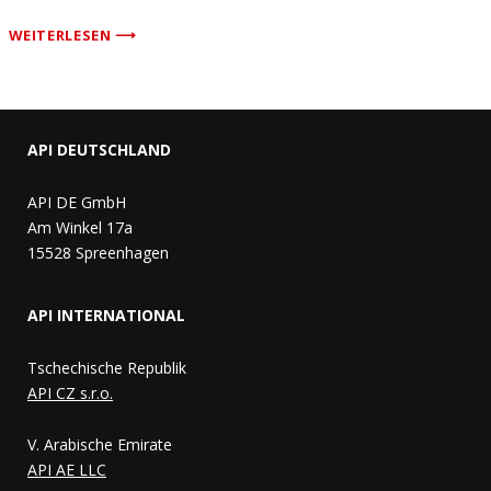
WEITERLESEN ⟶
API DEUTSCHLAND
API DE GmbH
Am Winkel 17a
15528 Spreenhagen
API INTERNATIONAL
Tschechische Republik
API CZ s.r.o.
V. Arabische Emirate
API AE LLC