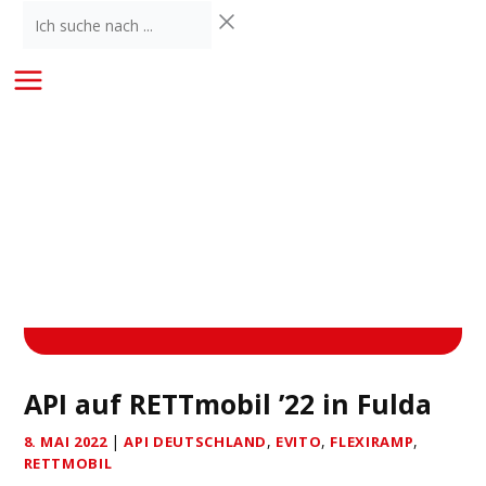
Zum
Ich
Inhalt
suche
springen
nach
...
API auf RETTmobil ’22 in Fulda
|
,
,
,
8. MAI 2022
API DEUTSCHLAND
EVITO
FLEXIRAMP
RETTMOBIL