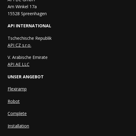
Am Winkel 17a
15528 Spreenhagen
API INTERNATIONAL
Tschechische Republik
API CZ s.r.o.
V. Arabische Emirate
API AE LLC
UNSER ANGEBOT
Flexiramp
Robot
Complete
Installation